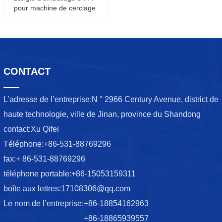
pour machine de cerclage 
automatique
CONTACT
L’adresse de l’entreprise:
N ° 2966 Century Avenue, district de
haute technologie, ville de Jinan, province du Shandong
contact:
Xu Qifei
Téléphone:
+86-531-88769296
fax:
+ 86-531-88769296
téléphone portable:
+86-15053159311
boîte aux lettres:
17108306@qq.com
Le nom de l’entreprise:
+86-18854162963
+86-18865939557